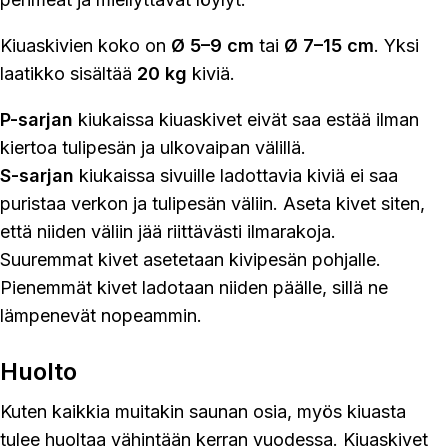
Kiuaskivien koko on
Ø 5–9 cm
tai
Ø 7–15 cm
. Yksi
laatikko sisältää
20 kg
kiviä.
P-sarjan
kiukaissa kiuaskivet eivät saa estää ilman
kiertoa tulipesän ja ulkovaipan välillä.
S-sarjan
kiukaissa sivuille ladottavia kiviä ei saa
puristaa verkon ja tulipesän väliin. Aseta kivet siten,
että niiden väliin jää riittävästi ilmarakoja.
Suuremmat kivet asetetaan kivipesän pohjalle.
Pienemmät kivet ladotaan niiden päälle, sillä ne
lämpenevät nopeammin.
Huolto
Kuten kaikkia muitakin saunan osia, myös kiuasta
tulee huoltaa vähintään kerran vuodessa. Kiuaskivet