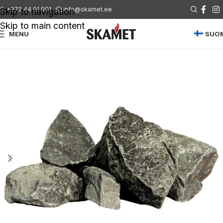
+372 44 01 001
info@skamet.ee
Skip to navigation
Skip to main content
MENU
SUO