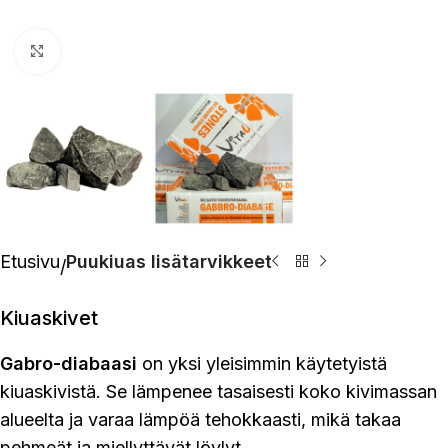
Click to enlarge
Etusivu
Puukiuas lisätarvikkeet
Kiuaskivet
Gabro-diabaasi
on yksi yleisimmin käytetyistä
kiuaskivistä. Se lämpenee tasaisesti koko kivimassan
alueelta ja varaa lämpöä tehokkaasti, mikä takaa
pehmeät ja miellyttävät löylyt.