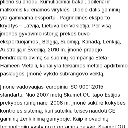
plieno su anodu, kumuliaciniai bakai, boileriai ir
malkomis kūrenamos viryklės. Didelė dalis gaminių
yra gaminama eksportui. Pagrindinės eksporto
kryptys – Latvija, Lietuva bei Vokietija. Per visą
įmonės gyvavimo istoriją prekės buvo
eksportuojamos į Belgiją, Suomiją, Kanadą, Lenkiją,
Australiją ir Švediją. 2010 m. įmonė pradėjo
bendradarbiavimą su suomių kompanija Etelä-
Hämeen Metalli, kuriai yra teikiamos metalo apdirbimo
paslaugos. Įmonė vykdo subrangovo veiklą.
Įmonė vadovaujasi europiniu ISO 9001:2015
standartu. Nuo 2007 metų Skamet OÜ tapo Estijos
prekybos rūmų nare. 2008 m. įmonė sukūrė kokybės
kontrolės sistemą, kuri suteikia teises naudoti CE
gaminių ženklinimą gamyboje. Kaip inovacinių
technologijų vystymo programos dalyvė, Skamet OÜ