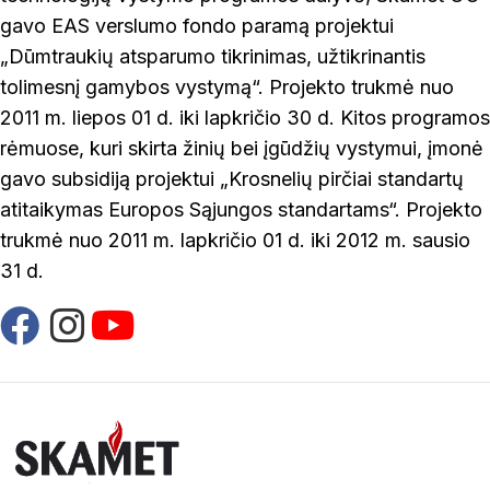
gavo EAS verslumo fondo paramą projektui
„Dūmtraukių atsparumo tikrinimas, užtikrinantis
tolimesnį gamybos vystymą“. Projekto trukmė nuo
2011 m. liepos 01 d. iki lapkričio 30 d. Kitos programos
rėmuose, kuri skirta žinių bei įgūdžių vystymui, įmonė
gavo subsidiją projektui „Krosnelių pirčiai standartų
atitaikymas Europos Sąjungos standartams“. Projekto
trukmė nuo 2011 m. lapkričio 01 d. iki 2012 m. sausio
31 d.