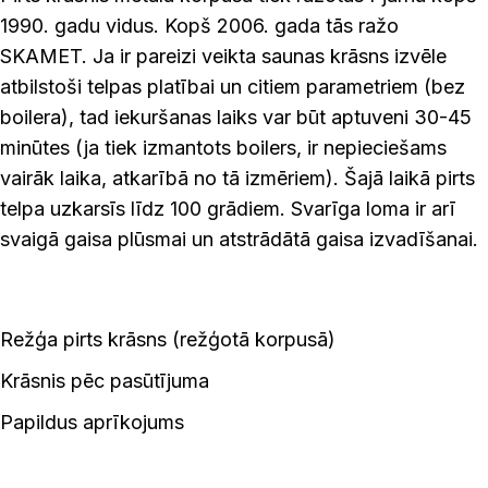
1990. gadu vidus. Kopš 2006. gada tās ražo
SKAMET. Ja ir pareizi veikta saunas krāsns izvēle
atbilstoši telpas platībai un citiem parametriem (bez
boilera), tad iekuršanas laiks var būt aptuveni 30-45
minūtes (ja tiek izmantots boilers, ir nepieciešams
vairāk laika, atkarībā no tā izmēriem). Šajā laikā pirts
telpa uzkarsīs līdz 100 grādiem. Svarīga loma ir arī
svaigā gaisa plūsmai un atstrādātā gaisa izvadīšanai.
Režģa pirts krāsns (režģotā korpusā)
Krāsnis pēc pasūtījuma
Papildus aprīkojums