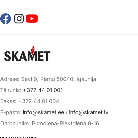
Adrese: Savi 9, Pärnu 80040, Igaunija
Tālrunis:
+372 44 01 001
Fakss: +372 44 01 004
E-pasts:
info@skamet.ee
/
info@skamet.lv
Darba laiks: Pirmdiena-Piektdiena 8-16