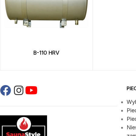
B-110 HRV
PIE
Wyb
Pie
Pie
Nie
zam