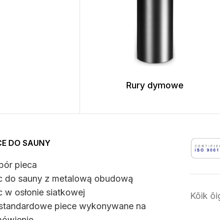
Rury dymowe
CE DO SAUNY
ór pieca
c do sauny z metalową obudową
c w osłonie siatkowej
Kõik õ
standardowe piece wykonywane na
ówienie