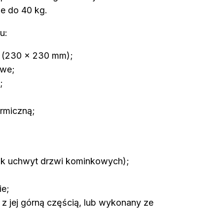
e do 40 kg.
u:
i (230 x 230 mm);
owe;
;
ermiczną;
(jak uchwyt drzwi kominkowych);
ie;
 z jej górną częścią, lub wykonany ze