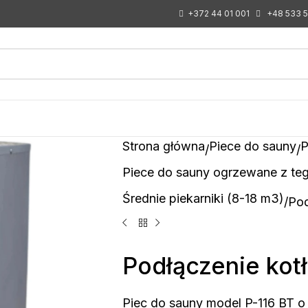
+372 44 01 001
+48 533 
Strona główna
Piece do sauny
P
Piece do sauny ogrzewane z te
Średnie piekarniki (8-18 m3)
Pod
Podłączenie kotł
Piec do sauny model P-116 BT o