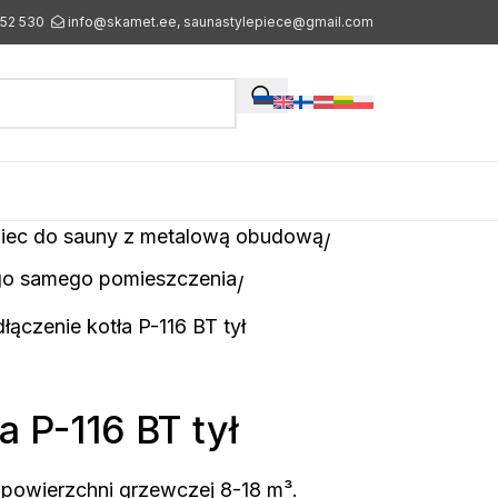
552 530
info@skamet.ee, saunastylepiece@gmail.com
iec do sauny z metalową obudową
go samego pomieszczenia
łączenie kotła P-116 BT tył
a P-116 BT tył
 powierzchni grzewczej 8-18 m³.