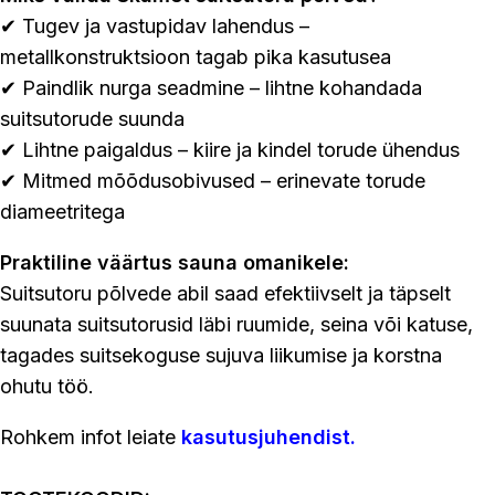
✔ Tugev ja vastupidav lahendus –
metallkonstruktsioon tagab pika kasutusea
✔ Paindlik nurga seadmine – lihtne kohandada
suitsutorude suunda
✔ Lihtne paigaldus – kiire ja kindel torude ühendus
✔ Mitmed mõõdusobivused – erinevate torude
diameetritega
Praktiline väärtus sauna omanikele:
Suitsutoru põlvede abil saad efektiivselt ja täpselt
suunata suitsutorusid läbi ruumide, seina või katuse,
tagades suitsekoguse sujuva liikumise ja korstna
ohutu töö.
Rohkem infot leiate
kasutusjuhendist.