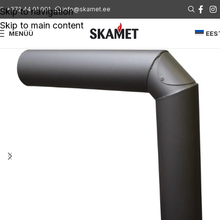
+372 44 01 001
info@skamet.ee
Skip to navigation
Skip to main content
MENÜÜ
EES