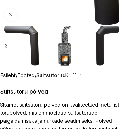
Suurenda pilti
Esileht
Tooted
Suitsutorud
Suitsutoru põlved
Skamet suitsutoru põlved on kvaliteetsed metallist
torupõlved, mis on mõeldud suitsutorude
paigaldamiseks ja nurkade seadmiseks. Põlved
võimaldavad suunata suitsutorude kulgu vastavalt