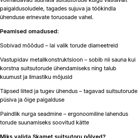
paigaldusoludele, tagades sujuva ja töökindla
ühenduse erinevate toruosade vahel.
Peamised omadused:
Sobivad mõõdud – lai valik torude diameetreid
Vastupidav metallkonstruktsioon – sobib nii sauna kui
korstna suitsutorude ühendamiseks ning talub
kuumust ja ilmastiku mõjusid
Täpsed liited ja tugev ühendus – tagavad suitsutorude
püsiva ja õige paigalduse
Paindlik nurga seadmine – ergonoomiline lahendus
torude suunamiseks soovitud kätte
Miks valida Skamet suitsutoru põlved?