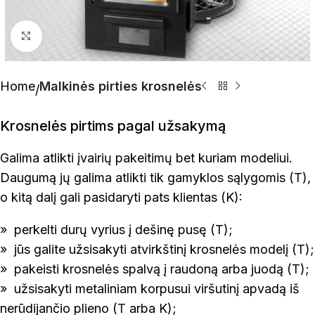
Click to enlarge
Home
Malkinės pirties krosnelės
Krosnelės pirtims pagal užsakymą
Galima atlikti įvairių pakeitimų bet kuriam modeliui.
Daugumą jų galima atlikti tik gamyklos sąlygomis (T),
o kitą dalį gali pasidaryti pats klientas (K):
» perkelti durų vyrius į dešinę pusę (T);
» jūs galite užsisakyti atvirkštinį krosnelės modelį (T);
» pakeisti krosnelės spalvą į raudoną arba juodą (T);
» užsisakyti metaliniam korpusui viršutinį apvadą iš
nerūdijančio plieno (T arba K);