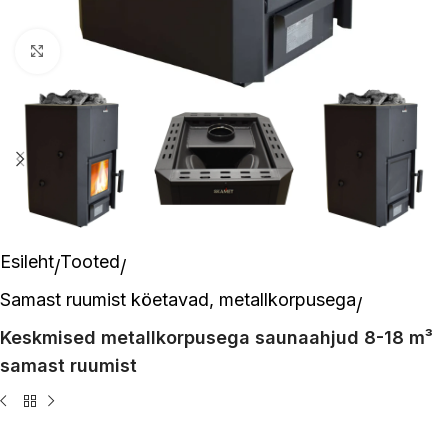
Suurenda pilti
Esileht
Tooted
Samast ruumist köetavad, metallkorpusega
Keskmised metallkorpusega saunaahjud 8-18 m³
samast ruumist