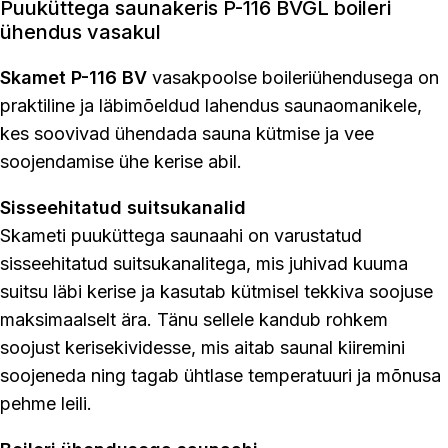
Puuküttega saunakeris P-116 BVGL boileri
ühendus vasakul
Skamet P-116 BV
vasakpoolse boileriühendusega on
praktiline ja läbimõeldud lahendus saunaomanikele,
kes soovivad ühendada sauna kütmise ja vee
soojendamise ühe kerise abil.
Sisseehitatud suitsukanalid
Skameti puuküttega saunaahi on varustatud
sisseehitatud suitsukanalitega, mis juhivad kuuma
suitsu läbi kerise ja kasutab kütmisel tekkiva soojuse
maksimaalselt ära. Tänu sellele kandub rohkem
soojust kerisekividesse, mis aitab saunal kiiremini
soojeneda ning tagab ühtlase temperatuuri ja mõnusa
pehme leili.