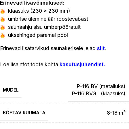
Erinevad lisavõimalused:
klaasuks (230 x 230 mm)
ümbrise ülemine äär roostevabast
saunaahju sisu ümberpööratult
uksehinged paremal pool
Erinevad lisatarvikud saunakerisele leiad
siit
.
Loe lisainfot toote kohta
kasutusjuhendist
.
P-116 BV (metalluks)
MUDEL
P-116 BVGL (klaasuks)
KÖETAV RUUMALA
8-18 m³