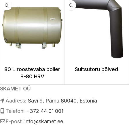
80 L roostevaba boiler
Suitsutoru põlved
B-80 HRV
SKAMET OÜ
Аadress:
Savi 9, Pärnu 80040, Estonia
Telefon:
+372 44 01 001
E-post:
info@skamet.ee