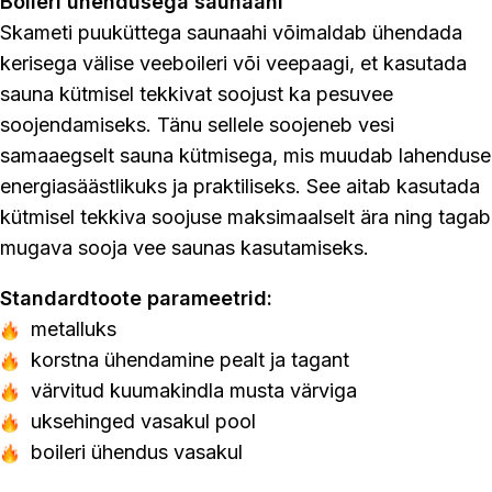
Boileri ühendusega saunaahi
Skameti puuküttega saunaahi võimaldab ühendada
kerisega välise veeboileri või veepaagi, et kasutada
sauna kütmisel tekkivat soojust ka pesuvee
soojendamiseks. Tänu sellele soojeneb vesi
samaaegselt sauna kütmisega, mis muudab lahenduse
energiasäästlikuks ja praktiliseks. See aitab kasutada
kütmisel tekkiva soojuse maksimaalselt ära ning tagab
mugava sooja vee saunas kasutamiseks.
Standardtoote parameetrid:
metalluks
korstna ühendamine pealt ja tagant
värvitud kuumakindla musta värviga
uksehinged vasakul pool
boileri ühendus vasakul