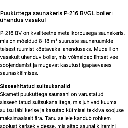
Puuküttega saunakeris P-216 BVGL boileri
ühendus vasakul
P-216 BV on kvaliteetne metallkorpusega saunakeris,
mis on mõeldud 8-18 m³ suuruste saunaruumide
teisest ruumist köetavaks lahenduseks. Mudelil on
vasakult ühenduv boiler, mis võimaldab lihtsat vee
soojendamist ja mugavat kasutust igapäevases
saunaskäimises.
Sisseehitatud suitsukanalid
Skameti puuküttega saunaahi on varustatud
sisseehitatud suitsukanalitega, mis juhivad kuuma
suitsu läbi kerise ja kasutab kütmisel tekkiva soojuse
maksimaalselt ära. Tänu sellele kandub rohkem
soojust kerisekividesse, mis aitab saunal kiiremini