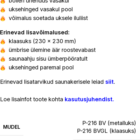
boileri ühendus vasakul
uksehinged vasakul pool
võimalus soetada uksele iluliist
Erinevad lisavõimalused:
klaasuks (230 x 230 mm)
ümbrise ülemine äär roostevabast
saunaahju sisu ümberpööratult
uksehinged paremal pool
Erinevad lisatarvikud saunakerisele leiad
siit
.
Loe lisainfot toote kohta
kasutusjuhendist
.
P-216 BV (metalluks)
MUDEL
P-216 BVGL (klaasuks)