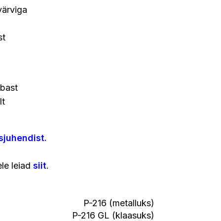
värviga
st
bast
lt
sjuhendist
.
ele leiad
siit
.
P-216 (metalluks)
P-216 GL (klaasuks)