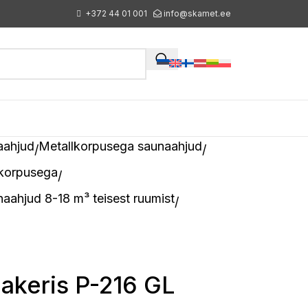
+372 44 01 001
info@skamet.ee
aahjud
Metallkorpusega saunaahjud
lkorpusega
aahjud 8-18 m³ teisest ruumist
akeris P-216 GL