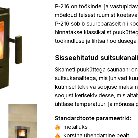
P-216 on töökindel ja vastupida
mõeldud teisest ruumist köetava
P-216 sobib suurepäraselt nii ko
hinnatakse klassikalist puuküt
töökindluse ja lihtsa hooldusega.
Sisseehitatud suitsukanal
Skameti puuküttega saunaahi on 
suitsukanalitega, mis juhivad kuu
kütmisel tekkiva soojuse maksim
soojust kerisekividesse, mis aita
ühtlase temperatuuri ja mõnusa p
Standardtoote parameetrid:
metalluks
korstna ühendamine pealt