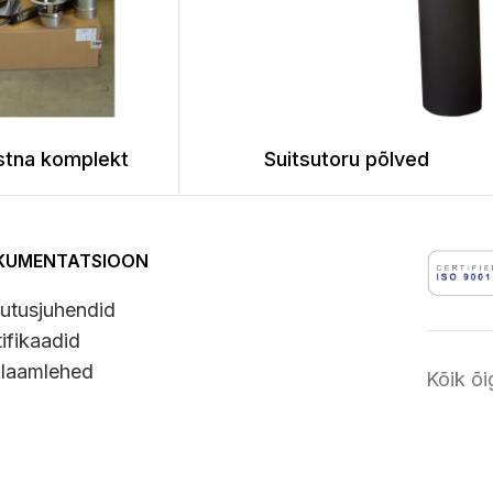
stna komplekt
Suitsutoru põlved
KUMENTATSIOON
utusjuhendid
tifikaadid
laamlehed
Kõik õ