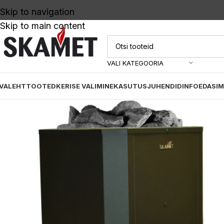
Skip to navigation
Skip to main content
VALI KATEGOORIA
VALEHT
TOOTED
KERISE VALIMINE
KASUTUSJUHENDID
INFO
EDASI