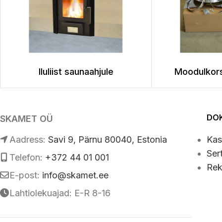
Iluliist saunaahjule
Moodulkor
DO
SKAMET OÜ
Аadress:
Savi 9, Pärnu 80040, Estonia
Kas
Ser
Telefon:
+372 44 01 001
Rek
E-post:
info@skamet.ee
Lahtiolekuajad: E-R 8-16