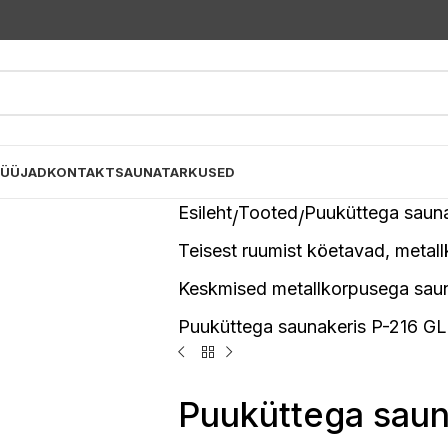
MÜÜJAD
KONTAKT
SAUNATARKUSED
Esileht
Tooted
Puuküttega saun
Teisest ruumist köetavad, metal
Keskmised metallkorpusega saun
Puuküttega saunakeris P-216 GL
Puuküttega saun