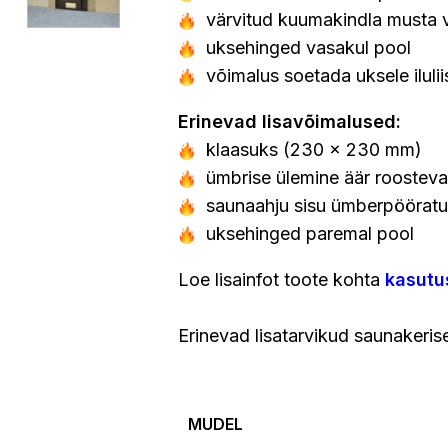
värvitud kuumakindla musta 
uksehinged vasakul pool
võimalus soetada uksele ilulii
Erinevad lisavõimalused:
klaasuks (230 x 230 mm)
ümbrise ülemine äär roosteva
saunaahju sisu ümberpööratu
uksehinged paremal pool
Loe lisainfot toote kohta
kasutu
Erinevad lisatarvikud saunakeris
MUDEL