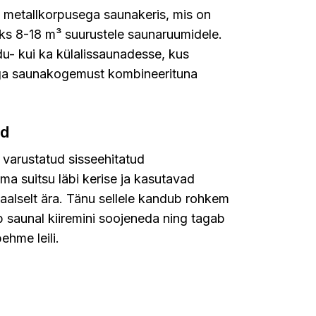
v metallkorpusega saunakeris, mis on
ks 8-18 m³ suurustele saunaruumidele.
du- kui ka külalissaunadesse, kus
tega saunakogemust kombineerituna
id
varustatud sisseehitatud
ma suitsu läbi kerise ja kasutavad
aalselt ära. Tänu sellele kandub rohkem
b saunal kiiremini soojeneda ning tagab
ehme leili.