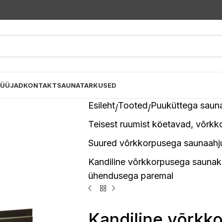
MÜÜJAD
KONTAKT
SAUNATARKUSED
Esileht
Tooted
Puuküttega saun
Teisest ruumist köetavad, võrk
Suured võrkkorpusega saunaahju
Kandiline võrkkorpusega saunake
ühendusega paremal
Kandiline võrkk