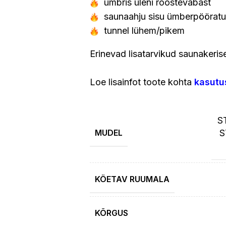
ümbris üleni roostevabast
saunaahju sisu ümberpööratu
tunnel lühem/pikem
Erinevad lisatarvikud saunakeris
Loe lisainfot toote kohta
kasutu
S
MUDEL
S
KÖETAV RUUMALA
KÕRGUS