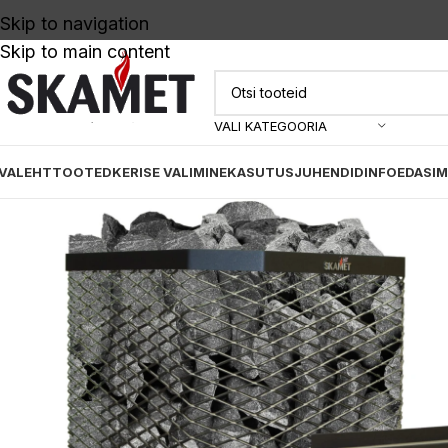
Skip to navigation
Skip to main content
VALI KATEGOORIA
VALEHT
TOOTED
KERISE VALIMINE
KASUTUSJUHENDID
INFO
EDASI