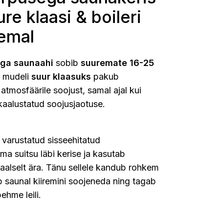
e klaasi & boileri
emal
ega saunaahi
sobib
suuremate 16-25
e mudeli
suur klaasuks
pakub
 atmosfäärile soojust, samal ajal kui
kaalustatud soojusjaotuse.
varustatud sisseehitatud
ma suitsu läbi kerise ja kasutab
aalselt ära. Tänu sellele kandub rohkem
b saunal kiiremini soojeneda ning tagab
ehme leili.