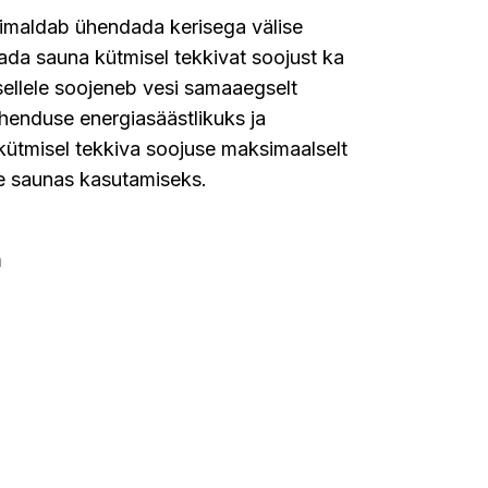
imaldab ühendada kerisega välise
tada sauna kütmisel tekkivat soojust ka
ellele soojeneb vesi samaaegselt
henduse energiasäästlikuks ja
 kütmisel tekkiva soojuse maksimaalselt
e saunas kasutamiseks.
m