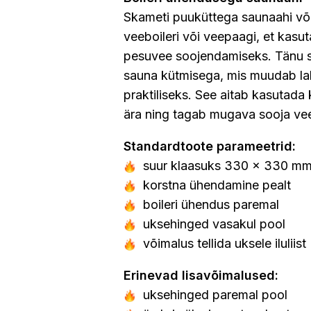
Skameti puuküttega saunaahi võ
veeboileri või veepaagi, et kasu
pesuvee soojendamiseks. Tänu s
sauna kütmisega, mis muudab la
praktiliseks. See aitab kasutada
ära ning tagab mugava sooja ve
Standardtoote parameetrid:
suur klaasuks 330 x 330 m
korstna ühendamine pealt
boileri ühendus paremal
uksehinged vasakul pool
võimalus tellida uksele iluliist
Erinevad lisavõimalused:
uksehinged paremal pool