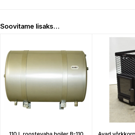
Soovitame lisaks…
110 L roostevaba boiler B-110
Avad võrkkor