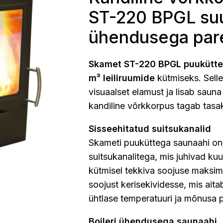
ST-220 BPGL suur
ühendusega par
Skamet ST-220 BPGL
puukütt
m³ leiliruumide
kütmiseks. Sell
visuaalset elamust ja lisab sauna
kandiline võrkkorpus tagab tasa
Sisseehitatud suitsukanalid
Skameti puuküttega saunaahi on 
suitsukanalitega, mis juhivad kuu
kütmisel tekkiva soojuse maksim
soojust kerisekividesse, mis aita
ühtlase temperatuuri ja mõnusa p
Boileri ühendusega saunaahi