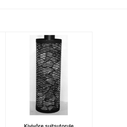
Kivivõre suitsutorule