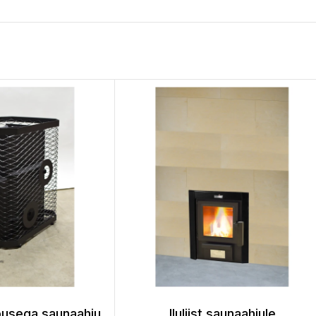
pusega saunaahju
Iluliist saunaahjule