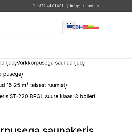
+372 44 01 001
info@skamet.ee
aahjud
Võrkkorpusega saunaahjud
korpusega
d 16-25 m³ teisest ruumist
ris ST-220 BPGL suure klaasi & boileri
orpusega saunakeris