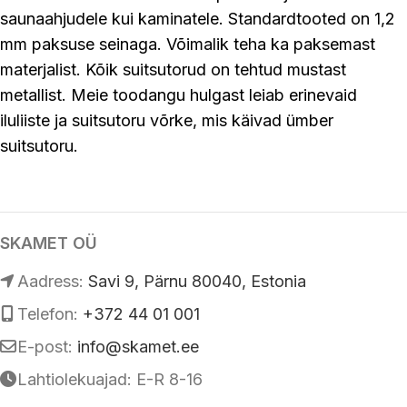
saunaahjudele kui kaminatele. Standardtooted on 1,2
mm paksuse seinaga. Võimalik teha ka paksemast
materjalist. Kõik suitsutorud on tehtud mustast
metallist. Meie toodangu hulgast leiab erinevaid
iluliiste ja suitsutoru võrke, mis käivad ümber
suitsutoru.
SKAMET OÜ
Аadress:
Savi 9, Pärnu 80040, Estonia
Telefon:
+372 44 01 001
E-post:
info@skamet.ee
Lahtiolekuajad: E-R 8-16