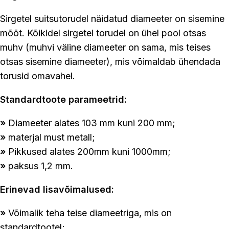
Sirgetel suitsutorudel näidatud diameeter on sisemine
mõõt. Kõikidel sirgetel torudel on ühel pool otsas
muhv (muhvi väline diameeter on sama, mis teises
otsas sisemine diameeter), mis võimaldab ühendada
torusid omavahel.
Standardtoote parameetrid:
»
Diameeter alates 103 mm kuni 200 mm;
»
materjal must metall;
»
Pikkused alates 200mm kuni 1000mm;
»
paksus 1,2 mm.
Erinevad lisavõimalused:
»
Võimalik teha teise diameetriga, mis on
standardtootel;