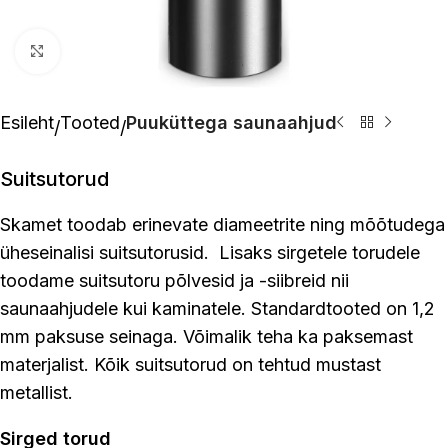
Suurenda pilti
Esileht
Tooted
Puuküttega saunaahjud
Suitsutorud
Skamet toodab erinevate diameetrite ning mõõtudega
üheseinalisi suitsutorusid. Lisaks sirgetele torudele
toodame suitsutoru põlvesid ja -siibreid nii
saunaahjudele kui kaminatele. Standardtooted on 1,2
mm paksuse seinaga. Võimalik teha ka paksemast
materjalist. Kõik suitsutorud on tehtud mustast
metallist.
Sirged torud