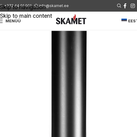
+372 44 01 001
info@skamet.ee
Skip to navigation
Skip to main content
MENÜÜ
EES