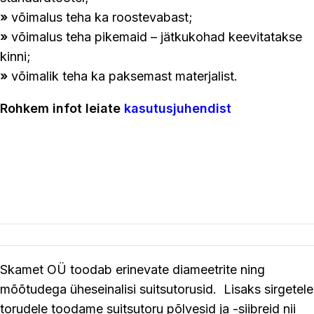
»
võimalus teha ka roostevabast;
»
võimalus teha pikemaid – jätkukohad keevitatakse
kinni;
»
võimalik teha ka paksemast materjalist.
Rohkem infot leiate
kasutusjuhendist
Skamet OÜ toodab erinevate diameetrite ning
mõõtudega üheseinalisi suitsutorusid. Lisaks sirgetele
torudele toodame suitsutoru põlvesid ja -siibreid nii