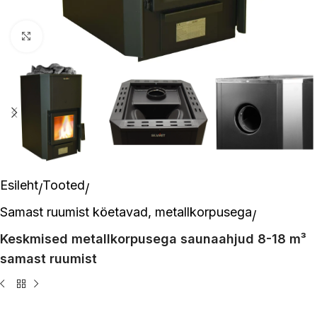
Suurenda pilti
Esileht
Tooted
Samast ruumist köetavad, metallkorpusega
Keskmised metallkorpusega saunaahjud 8-18 m³
samast ruumist