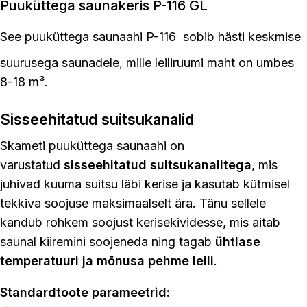
Puuküttega saunakeris P-116 GL
See
puuküttega saunaahi
P-116 sobib hästi keskmise
suurusega saunadele, mille leiliruumi maht on umbes
8-18 m³.
Sisseehitatud suitsukanalid
Skameti puuküttega saunaahi on
varustatud
sisseehitatud suitsukanalitega
, mis
juhivad kuuma suitsu läbi kerise ja kasutab kütmisel
tekkiva soojuse maksimaalselt ära. Tänu sellele
kandub rohkem soojust kerisekividesse, mis aitab
saunal kiiremini soojeneda ning tagab
ühtlase
temperatuuri ja mõnusa pehme leili
.
Standardtoote parameetrid: