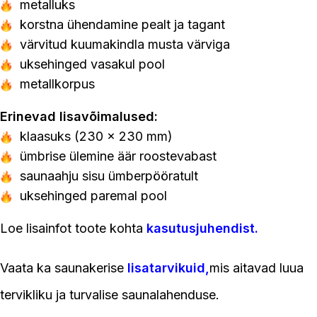
metalluks
korstna ühendamine pealt ja tagant
värvitud kuumakindla musta värviga
uksehinged vasakul pool
metallkorpus
Erinevad lisavõimalused:
klaasuks (230 x 230 mm)
ümbrise ülemine äär roostevabast
saunaahju sisu ümberpööratult
uksehinged paremal pool
Loe lisainfot toote kohta
kasutusjuhendist
.
Vaata ka saunakerise
lisatarvikuid
,
mis aitavad luua
tervikliku ja turvalise saunalahenduse.