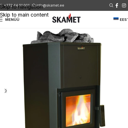
+372 44 01 001
info@skamet.ee
Skip to navigation
Skip to main content
MENÜÜ
EES