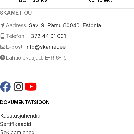
BOT-30 RV
komplekt
SKAMET OÜ
Аadress:
Savi 9, Pärnu 80040, Estonia
Telefon:
+372 44 01 001
E-post:
info@skamet.ee
Lahtiolekuajad: E-R 8-16
DOKUMENTATSIOON
Kasutusjuhendid
Sertifikaadid
Reklaamlehed